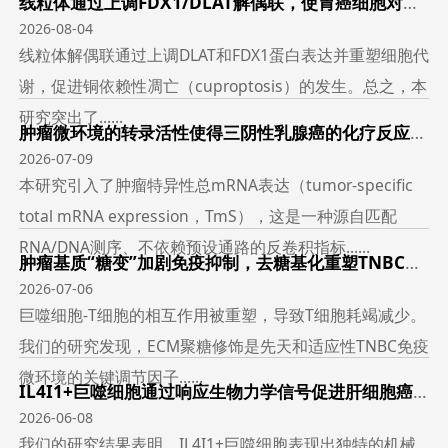
线粒体通过上调FDX1/DLAT解偶联，使胃癌细胞对伊利司莫诱导的铜蛋白氧化更敏感
2026-08-04
线粒体解偶联通过上调DLAT和FDX1蛋白表达并重塑细胞代
谢，促进铜依赖性凋亡（cuproptosis）的发生。总之，本
研究突出了......
肿瘤微环境的转录活性使得三阴性乳腺癌的化疗反应实现稳健分层
2026-07-09
本研究引入了肿瘤特异性总mRNA表达（tumor-specific
total mRNA expression，TmS），这是一种源自匹配
RNA/DNA测序、不依赖预设通路的反卷积指标......
肿瘤基质“糖变”加剧免疫抑制，去糖基化重塑TNBC微环境
2026-07-06
巨噬细胞-T细胞的相互作用被重塑，导致T细胞耗竭减少。
我们的研究发现，ECM聚糖修饰是先天和适应性TNBC免疫
微环境的关键调节因子......
IL4I1+巨噬细胞通过响应生物力学信号促进肝细胞癌的进展
2026-06-08
我们的研究结果表明，IL4I1+巨噬细胞表现出独特的机械