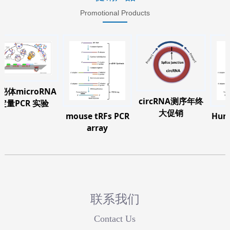
Promotional Products
microRNA
circRNA测序年终
PCR 实验
大促销
mouse tRFs PCR
Human 
array
a
联系我们
Contact Us